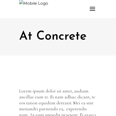
At Concrete
Lorem ipsum dolor sit amet, audiam
ancillae eum te. Ei nam adhuc dicant, te
eos tation equidem detraxit. Mei ea sint
menandri partiendo ea, expetendis
nam. At eum impedit praesent. Ei graeci