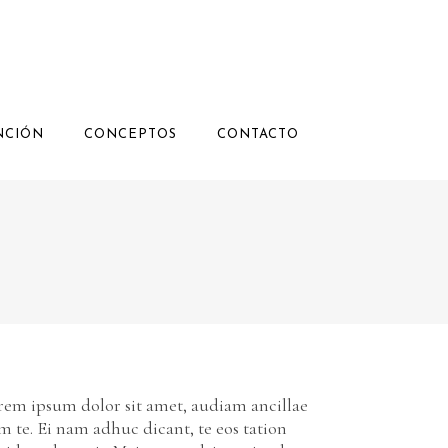
NCIÓN
CONCEPTOS
CONTACTO
rem ipsum dolor sit amet, audiam ancillae
m te. Ei nam adhuc dicant, te eos tation