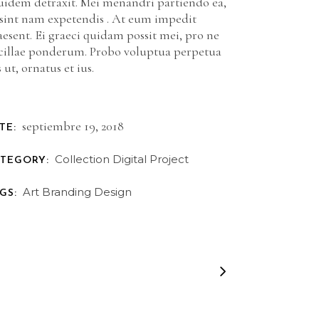
uidem detraxit. Mei menandri partiendo ea,
 sint nam expetendis . At eum impedit
aesent. Ei graeci quidam possit mei, pro ne
cillae ponderum. Probo voluptua perpetua
 ut, ornatus et ius.
septiembre 19, 2018
TE:
Collection
Digital
Project
TEGORY:
Art
Branding
Design
GS: