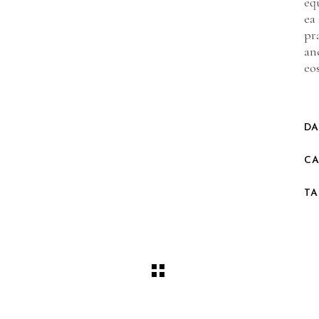
eq
ea
pr
an
eos
DA
CA
TA