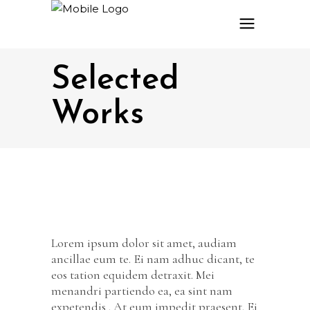
Selected
Works
Lorem ipsum dolor sit amet, audiam
ancillae eum te. Ei nam adhuc dicant, te
eos tation equidem detraxit. Mei
menandri partiendo ea, ea sint nam
expetendis . At eum impedit praesent. Ei