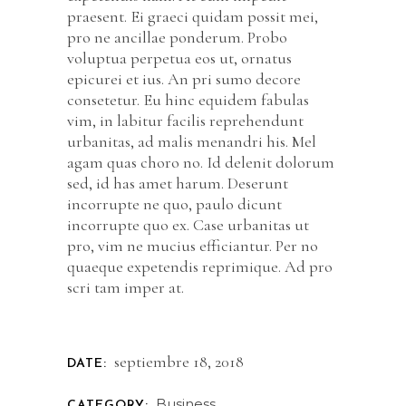
praesent. Ei graeci quidam possit mei,
pro ne ancillae ponderum. Probo
voluptua perpetua eos ut, ornatus
epicurei et ius. An pri sumo decore
consetetur. Eu hinc equidem fabulas
vim, in labitur facilis reprehendunt
urbanitas, ad malis menandri his. Mel
agam quas choro no. Id delenit dolorum
sed, id has amet harum. Deserunt
incorrupte ne quo, paulo dicunt
incorrupte quo ex. Case urbanitas ut
pro, vim ne mucius efficiantur. Per no
quaeque expetendis reprimique. Ad pro
scri tam imper at.
septiembre 18, 2018
DATE:
Business
CATEGORY: