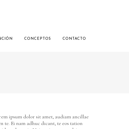
NCIÓN
CONCEPTOS
CONTACTO
rem ipsum dolor sit amet, audiam ancillae
m te. Ei nam adhuc dicant, te eos tation