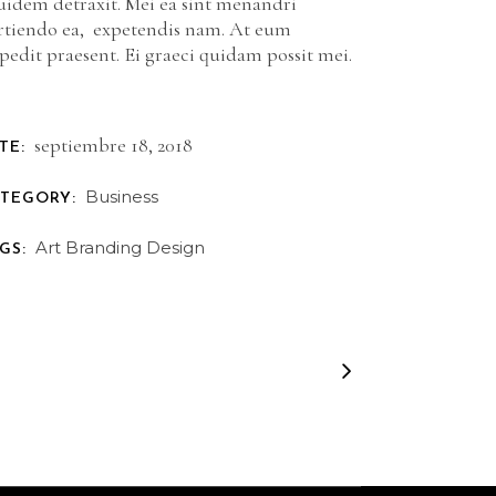
uidem detraxit. Mei ea sint menandri
rtiendo ea, expetendis nam. At eum
pedit praesent. Ei graeci quidam possit mei.
septiembre 18, 2018
TE:
Business
TEGORY:
Art
Branding
Design
GS: