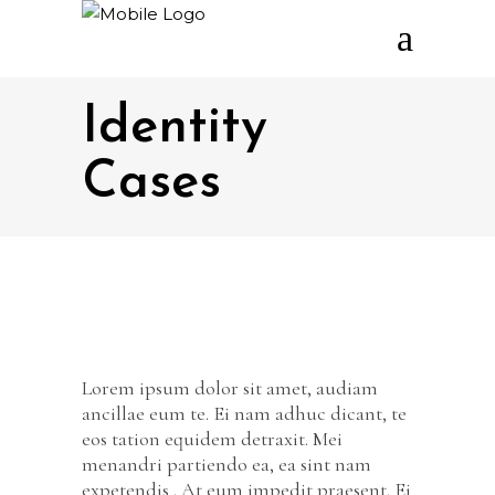
Identity
Cases
Lorem ipsum dolor sit amet, audiam
ancillae eum te. Ei nam adhuc dicant, te
eos tation equidem detraxit. Mei
menandri partiendo ea, ea sint nam
expetendis . At eum impedit praesent. Ei