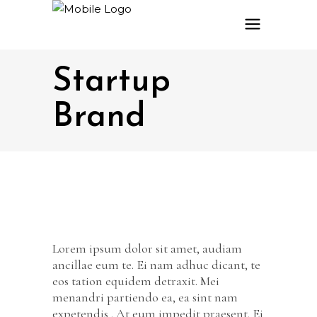
Startup
Brand
Lorem ipsum dolor sit amet, audiam
ancillae eum te. Ei nam adhuc dicant, te
eos tation equidem detraxit. Mei
menandri partiendo ea, ea sint nam
expetendis . At eum impedit praesent. Ei